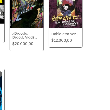
¿Drácula,
Había otra vez...
Dracul, Vlad?
$12.000,00
¡Bah...! | Autor:
$20.000,00
Alberto Breccia
K