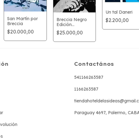
Un tal Daneri
San Martín por
Breccia Negro
$2.200,00
Breccia
Edición
Definitiva
$20.000,00
$25.000,00
ión
Contactános
541166263587
1166263587
tiendahoteldelasideas@gmail.
ar
Paraguay 4697, Palermo, CAB
evolución
os