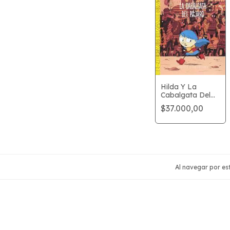
Hilda Y La
Cabalgata Del
Pájaro
$37.000,00
Al navegar por est
Seguinos
Navegac
Inicio