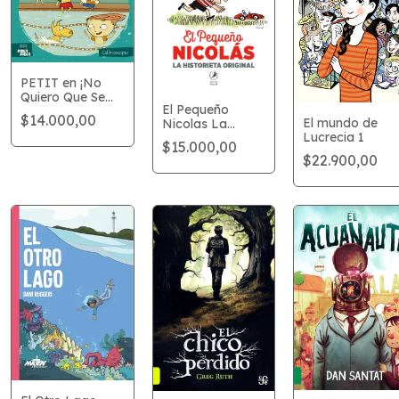
PETIT en ¡No
Quiero Que Se
El Pequeño
Me Moje El
$14.000,00
El mundo de
Nicolas La
Cerebro!
Lucrecia 1
Historieta
$15.000,00
Original
$22.900,00