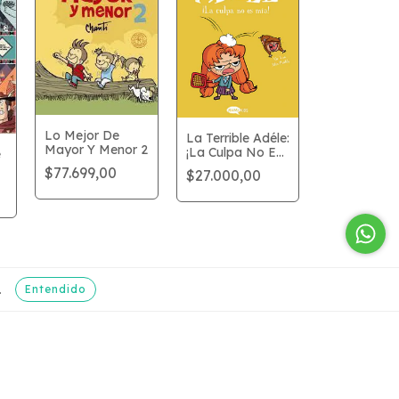
Lo Mejor De
La Terrible Adéle:
Mayor Y Menor 2
¡La Culpa No Es
e
Mía!
$77.699,00
$27.000,00
Entendido
.
Enterate de las
preventas antes
que nadie