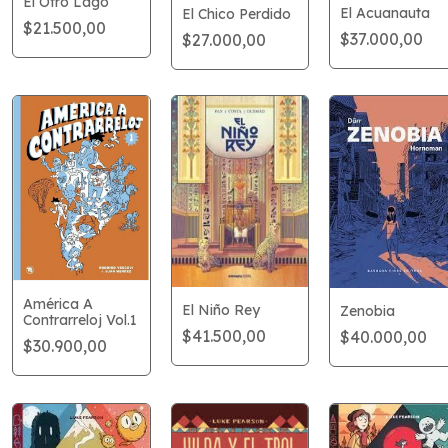
El Otro Lago
El Acuanauta
El Chico Perdido
$21.500,00
$37.000,00
$27.000,00
América A
El Niño Rey
Zenobia
Contrarreloj Vol.1
$41.500,00
$40.000,00
$30.900,00