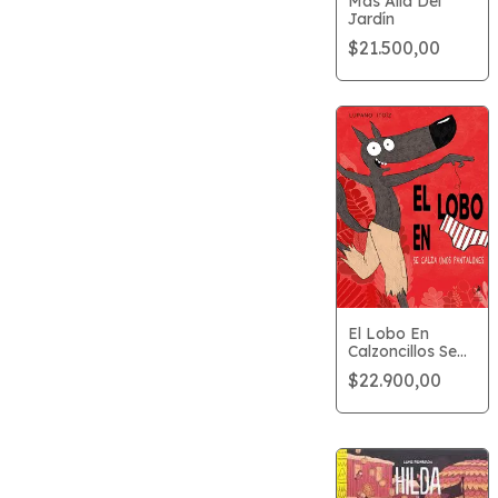
Más Allá Del
Jardín
$21.500,00
El Lobo En
Calzoncillos Se
Calza Unos
$22.900,00
Pantalones.