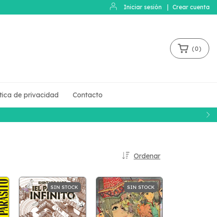
Iniciar sesión
|
Crear cuenta
(
0
)
ítica de privacidad
Contacto
Ordenar
SIN STOCK
SIN STOCK