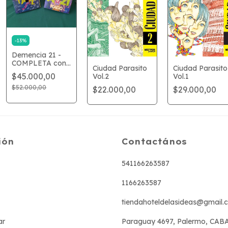
-
13
%
Demencia 21 -
COMPLETA con
Ciudad Parasito
Ciudad Parasito
descuento
$45.000,00
Vol.2
Vol.1
$52.000,00
$22.000,00
$29.000,00
ión
Contactános
541166263587
1166263587
tiendahoteldelasideas@gmail.
ar
Paraguay 4697, Palermo, CAB