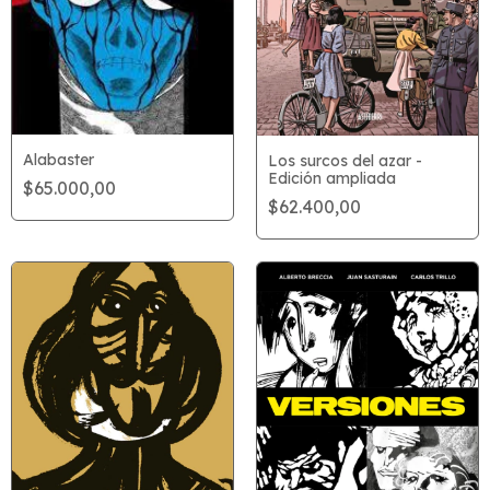
Alabaster
Los surcos del azar -
Edición ampliada
$65.000,00
$62.400,00