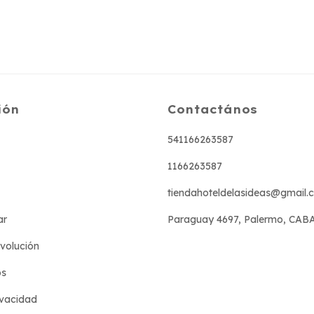
ión
Contactános
541166263587
1166263587
tiendahoteldelasideas@gmail.
ar
Paraguay 4697, Palermo, CAB
evolución
os
ivacidad