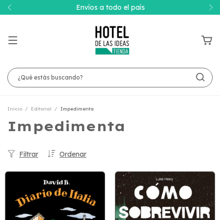
Envíos a todo el país
Inicio
/
Editorial
/
Impedimenta
Impedimenta
Filtrar
Ordenar