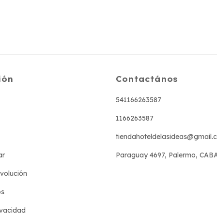
ión
Contactános
541166263587
1166263587
tiendahoteldelasideas@gmail.
ar
Paraguay 4697, Palermo, CAB
evolución
os
ivacidad