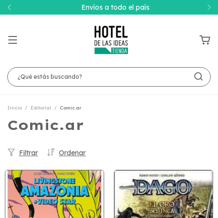
Envíos a todo el país
Inicio
/
Editorial
/
Comic.ar
Comic.ar
Filtrar
Ordenar