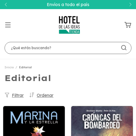
Envíos a todo el país
Inicio
/
Editorial
Editorial
Filtrar
Ordenar