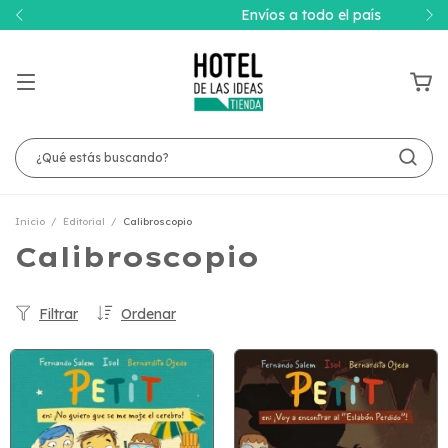
Envíos a todo el país
Inicio
/
Editorial
/
Calibroscopio
Calibroscopio
Filtrar
Ordenar