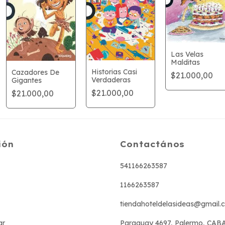
Las Velas
Malditas
Historias Casi
Cazadores De
$21.000,00
Verdaderas
Gigantes
$21.000,00
$21.000,00
ión
Contactános
541166263587
1166263587
tiendahoteldelasideas@gmail.
ar
Paraguay 4697, Palermo, CAB