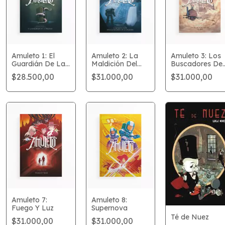
Amuleto 1: El
Amuleto 2: La
Amuleto 3: Los
Guardián De La
Maldición Del
Buscadores De
Piedra
Guardian De La
Nubes
$28.500,00
$31.000,00
$31.000,00
Piedra
Amuleto 7:
Amuleto 8:
Fuego Y Luz
Supernova
Té de Nuez
$31.000,00
$31.000,00