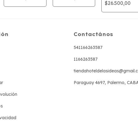
$26.500,00
ión
Contactános
541166263587
1166263587
tiendahoteldelasideas@gmail.
ar
Paraguay 4697, Palermo, CAB
evolución
os
ivacidad