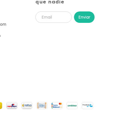
que nadie
com
A