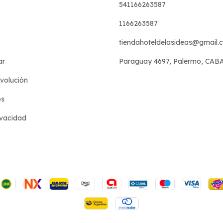
541166263587
1166263587
tiendahoteldelasideas@gmail.
ar
Paraguay 4697, Palermo, CAB
evolución
os
ivacidad