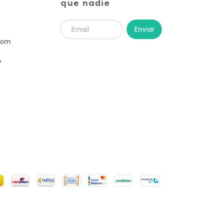
que nadie
com
A