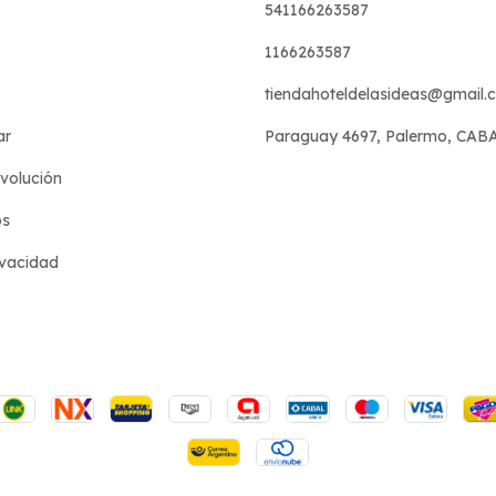
541166263587
1166263587
tiendahoteldelasideas@gmail.
ar
Paraguay 4697, Palermo, CAB
evolución
os
ivacidad