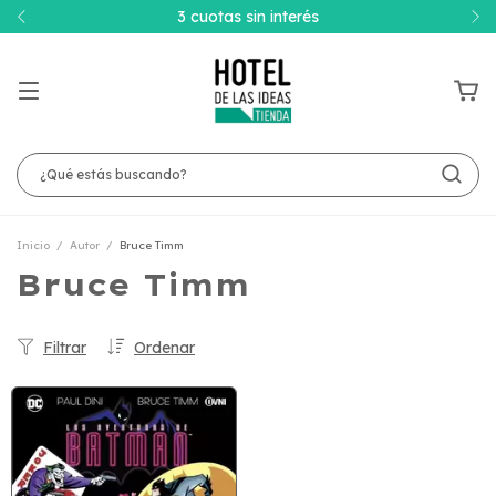
3 cuotas sin interés
Inicio
/
Autor
/
Bruce Timm
Bruce Timm
Filtrar
Ordenar