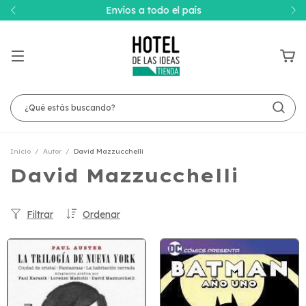
Envíos a todo el país
Inicio
/
Autor
/
David Mazzucchelli
David Mazzucchelli
Filtrar
Ordenar