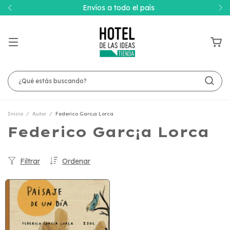
Envíos a todo el país
Inicio
/
Autor
/
Federico Garc¡a Lorca
Federico Garc¡a Lorca
Filtrar
Ordenar