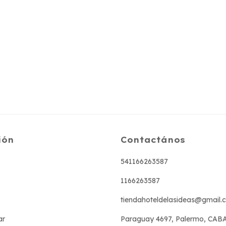
ión
Contactános
541166263587
1166263587
tiendahoteldelasideas@gmail.
ar
Paraguay 4697, Palermo, CAB