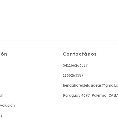
ión
Contactános
541166263587
1166263587
tiendahoteldelasideas@gmail.
ar
Paraguay 4697, Palermo, CAB
evolución
os