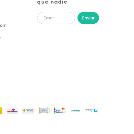
que nadie
com
A