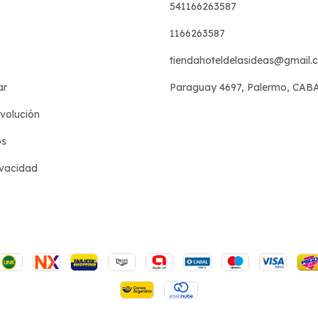
541166263587
1166263587
tiendahoteldelasideas@gmail.
ar
Paraguay 4697, Palermo, CAB
evolución
os
ivacidad