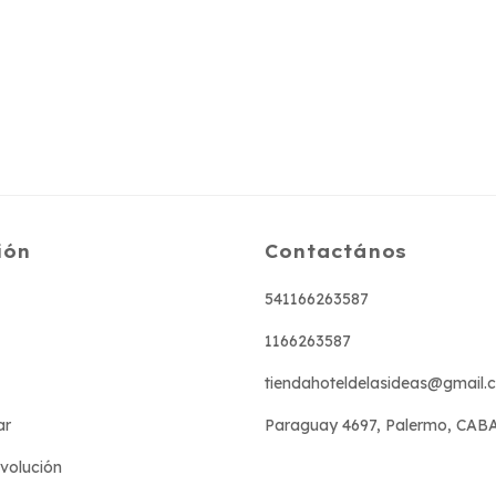
ión
Contactános
541166263587
1166263587
tiendahoteldelasideas@gmail.
ar
Paraguay 4697, Palermo, CAB
evolución