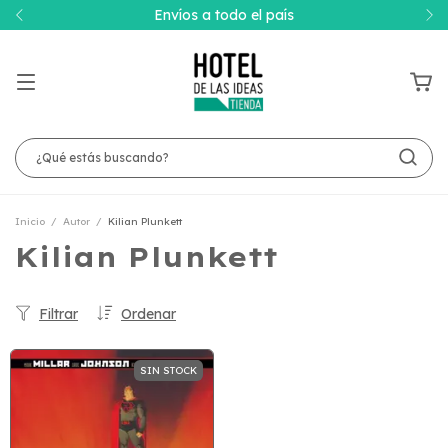
Envíos a todo el país
Inicio
/
Autor
/
Kilian Plunkett
Kilian Plunkett
Filtrar
Ordenar
SIN STOCK