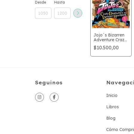
Desde
Hasta
Jojo´s Bizarren
Adventure Crazy
Diamond´s
$10.500,00
Demonic
Heartbreak 3
Seguinos
Navegac
Inicio
Libros
Blog
Cómo Compr