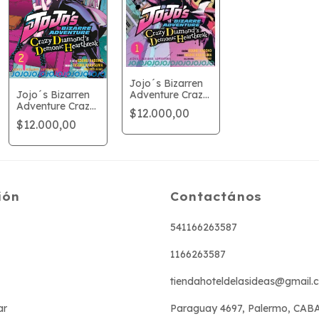
Jojo´s Bizarren
Jojo´s Bizarren
Adventure Crazy
Adventure Crazy
Diamond´s
$12.000,00
Diamond´s
Demonic
$12.000,00
Demonic
Heartbreak 1
Heartbreak 2
ión
Contactános
541166263587
1166263587
tiendahoteldelasideas@gmail.
ar
Paraguay 4697, Palermo, CAB