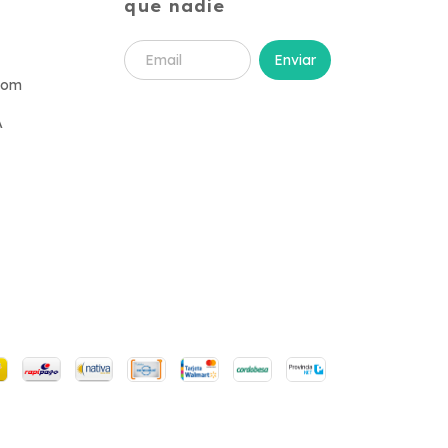
que nadie
com
A