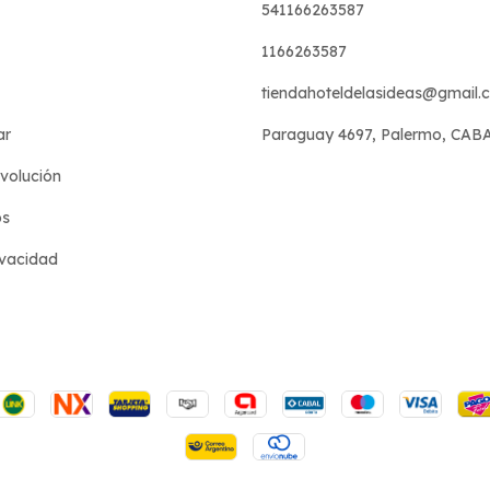
541166263587
1166263587
tiendahoteldelasideas@gmail.
ar
Paraguay 4697, Palermo, CAB
evolución
os
ivacidad