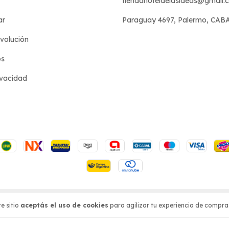
tiendahoteldelasideas@gmail.
ar
Paraguay 4697, Palermo, CAB
evolución
os
ivacidad
s reservados.
e sitio
aceptás el uso de cookies
para agilizar tu experiencia de compra
sá acá.
/
Botón de arrepentimiento