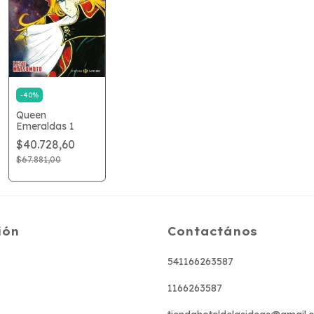
-
40
%
Queen
Emeraldas 1
$40.728,60
$67.881,00
ión
Contactános
541166263587
1166263587