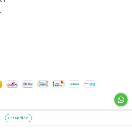
com
A
Entendido
.