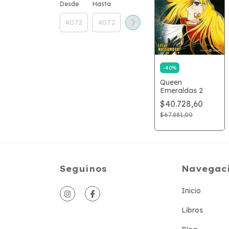
Desde
Hasta
-
40
%
Queen
Emeraldas 2
$40.728,60
$67.881,00
Seguinos
Navegac
Inicio
Libros