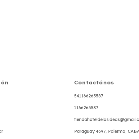
ión
Contactános
541166263587
1166263587
tiendahoteldelasideas@gmail.
ar
Paraguay 4697, Palermo, CAB