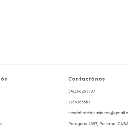
ión
Contactános
541166263587
1166263587
tiendahoteldelasideas@gmail.
ar
Paraguay 4697, Palermo, CAB