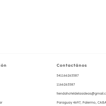
ión
Contactános
541166263587
1166263587
tiendahoteldelasideas@gmail.
ar
Paraguay 4697, Palermo, CAB