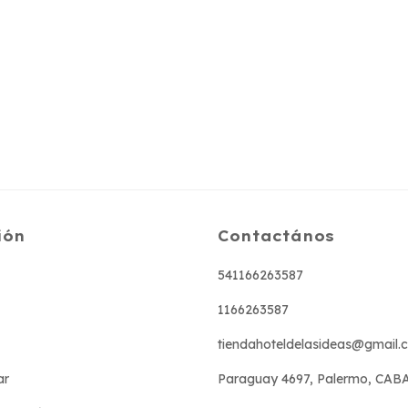
ión
Contactános
541166263587
1166263587
tiendahoteldelasideas@gmail.
ar
Paraguay 4697, Palermo, CAB