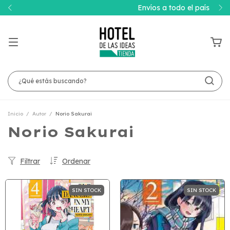
Envíos a todo el país
Inicio
/
Autor
/
Norio Sakurai
Norio Sakurai
Filtrar
Ordenar
SIN STOCK
SIN STOCK