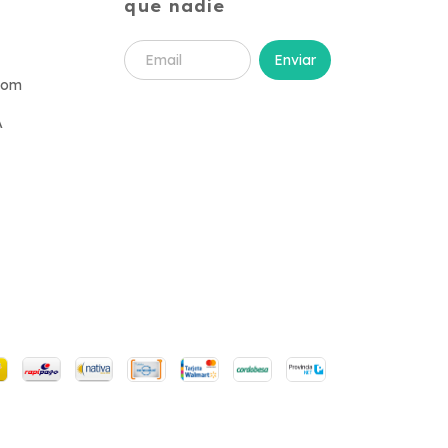
que nadie
com
A