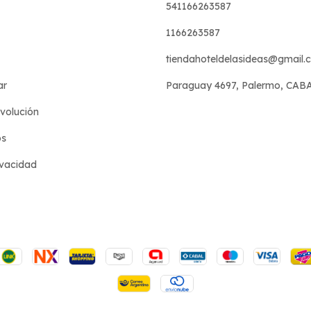
541166263587
1166263587
tiendahoteldelasideas@gmail.
ar
Paraguay 4697, Palermo, CAB
evolución
os
ivacidad