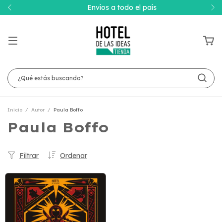
Envíos a todo el país
Inicio
/
Autor
/
Paula Boffo
Paula Boffo
Filtrar
Ordenar