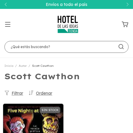
Envíos a todo el país
Inicio
/
Autor
/
Scott Cawthon
Scott Cawthon
Filtrar
Ordenar
SIN STOCK