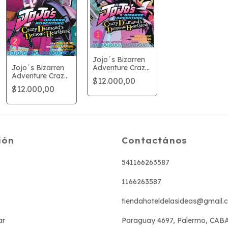
Jojo´s Bizarren
Jojo´s Bizarren
Adventure Crazy
Adventure Crazy
Diamond´s
$12.000,00
Diamond´s
Demonic
$12.000,00
Demonic
Heartbreak 1
Heartbreak 2
ión
Contactános
541166263587
1166263587
tiendahoteldelasideas@gmail.
ar
Paraguay 4697, Palermo, CAB