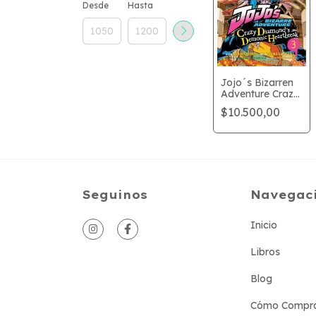
Desde
Hasta
Jojo´s Bizarren
Adventure Crazy
Diamond´s
$10.500,00
Demonic
Heartbreak 3
Seguinos
Navegac
Inicio
Libros
Blog
Cómo Compr