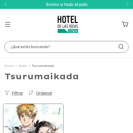
Envíos a todo el país
Inicio
/
Autor
/
Tsurumaikada
Tsurumaikada
Filtrar
Ordenar