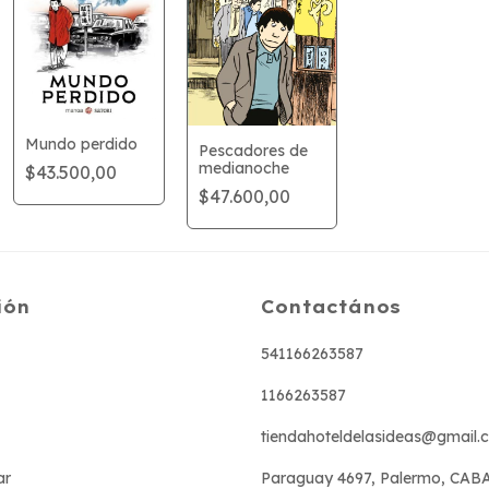
Mundo perdido
Pescadores de
medianoche
$43.500,00
$47.600,00
ión
Contactános
541166263587
1166263587
tiendahoteldelasideas@gmail.
ar
Paraguay 4697, Palermo, CAB