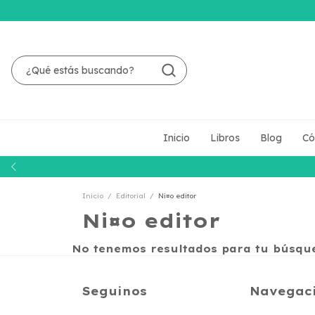
Inicio
Libros
Blog
Có
Inicio
/
Editorial
/
Ni¤o editor
Ni¤o editor
No tenemos resultados para tu búsqued
Seguinos
Navegac