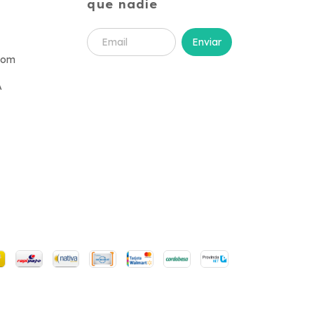
que nadie
com
A