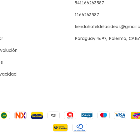
541166263587
1166263587
tiendahoteldelasideas@gmail.
ar
Paraguay 4697, Palermo, CAB
evolución
os
ivacidad