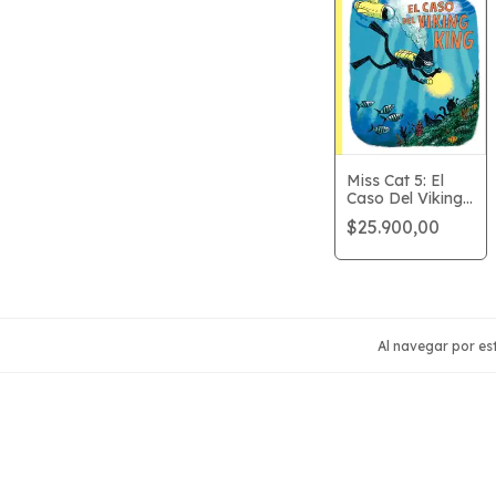
Miss Cat 5: El
Caso Del Viking
King
$25.900,00
Al navegar por est
Seguinos
Navegac
Inicio
Libros