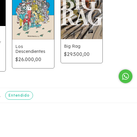
r
Big Rag
Los
Descendientes
$29.500,00
$26.000,00
Entendido
.
Enterate de las
preventas antes
que nadie