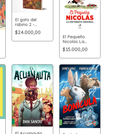
El gato del
rabino 2 -
Integral vol. 2
$24.000,00
El Pequeño
Nicolas La
Historieta
$15.000,00
Original
El Acuanauta