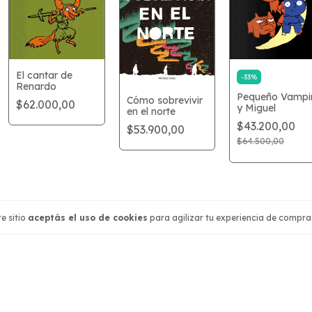
El cantar de
-
33
%
Renardo
Pequeño Vampi
Cómo sobrevivir
$62.000,00
y Miguel
en el norte
$43.200,00
$53.900,00
$64.500,00
e sitio
aceptás el uso de cookies
para agilizar tu experiencia de compra
ión
Contactános
541166263587
1166263587