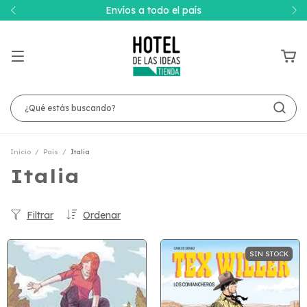
Envíos a todo el país
Inicio
/
País
/
Italia
Italia
Filtrar
Ordenar
SIN STOCK