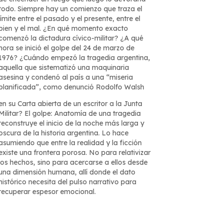
todo. Siempre hay un comienzo que traza el
límite entre el pasado y el presente, entre el
bien y el mal. ¿En qué momento exacto
comenzó la dictadura cívico-militar? ¿A qué
hora se inició el golpe del 24 de marzo de
1976? ¿Cuándo empezó la tragedia argentina,
aquella que sistematizó una maquinaria
asesina y condenó al país a una “miseria
planificada”, como denunció Rodolfo Walsh
en su Carta abierta de un escritor a la Junta
Militar? El golpe: Anatomía de una tragedia
reconstruye el inicio de la noche más larga y
oscura de la historia argentina. Lo hace
asumiendo que entre la realidad y la ficción
existe una frontera porosa. No para relativizar
los hechos, sino para acercarse a ellos desde
una dimensión humana, allí donde el dato
histórico necesita del pulso narrativo para
recuperar espesor emocional.