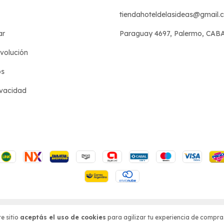
tiendahoteldelasideas@gmail.
ar
Paraguay 4697, Palermo, CAB
evolución
os
ivacidad
s reservados.
sá acá.
/
Botón de arrepentimiento
e sitio
aceptás el uso de cookies
para agilizar tu experiencia de compra