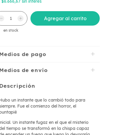
x
$6.666,67
sin interés
en stock
Medios de pago
Medios de envío
Descripción
Hubo un instante que lo cambió todo para
siempre. Fue el comienzo del horror, el
puntapié
inicial. Un instante fugaz en el que el misterio
del tiempo se transformó en la chispa capaz
de encender un fuego que luego lo devoraría