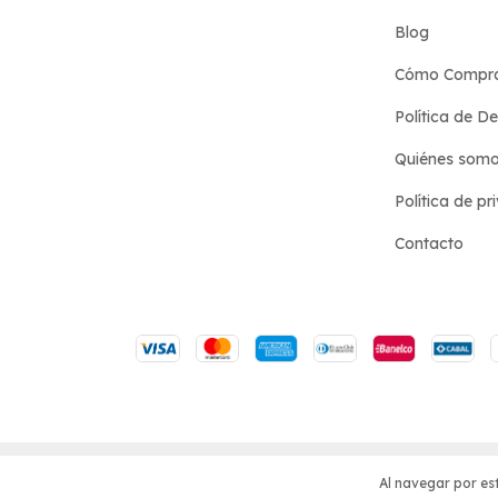
Blog
Cómo Compr
Política de D
Quiénes som
Política de pr
Contacto
Copyright Hotel de las Ideas - 2026. Todos los derecho
Defensa de las y los consumidores. Para reclamos
ingre
Al navegar por est