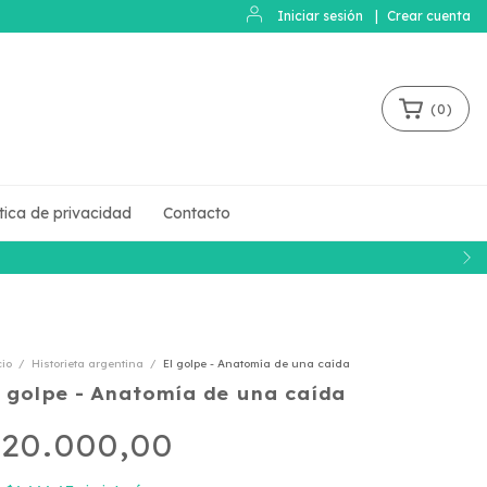
Iniciar sesión
|
Crear cuenta
(
0
)
ítica de privacidad
Contacto
cio
/
Historieta argentina
/
El golpe - Anatomía de una caída
l golpe - Anatomía de una caída
20.000,00