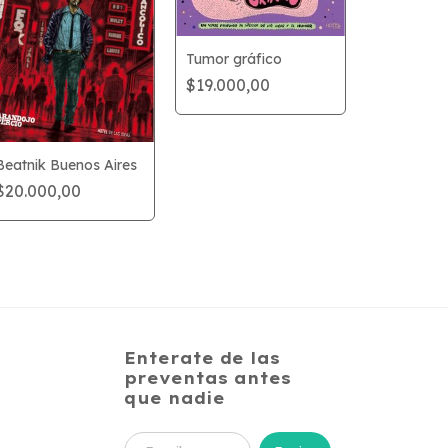
Tumor gráfico
$19.000,00
Beatnik Buenos Aires
$20.000,00
¿Quién ma
Rexton?
$21.000,
Enterate de las
preventas antes
que nadie