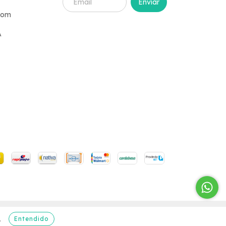
com
A
Entendido
.