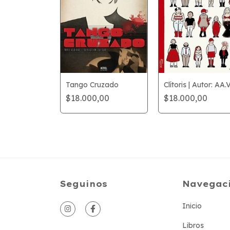
tal
Tango Cruzado
Clítoris | Autor: AA.
,00
$18.000,00
$18.000,00
Seguinos
Navegac
Inicio
Libros