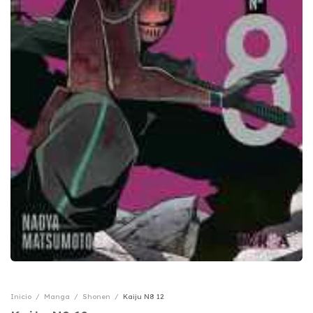
Inicio
/
Manga
/
Shonen
/
Kaiju N8 12