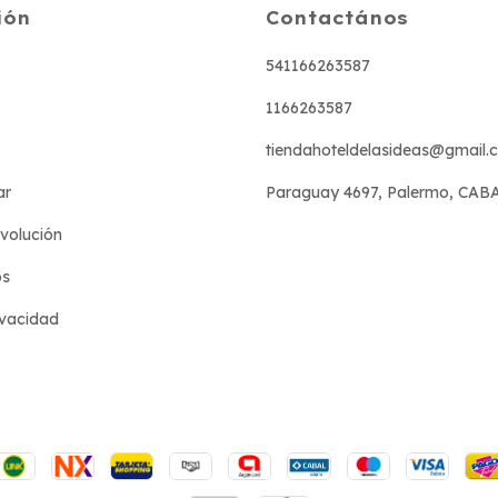
ión
Contactános
541166263587
1166263587
tiendahoteldelasideas@gmail.
ar
Paraguay 4697, Palermo, CAB
evolución
os
ivacidad