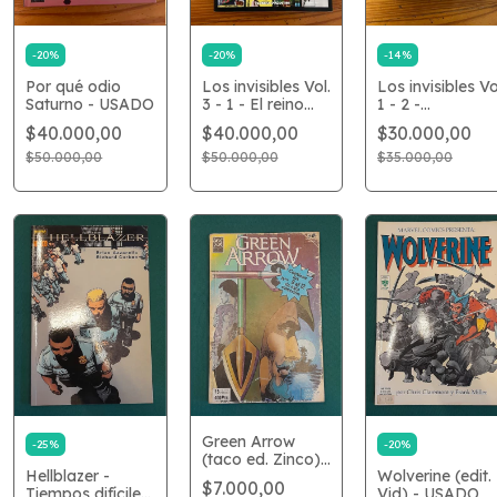
-
20
%
-
20
%
-
14
%
Por qué odio
Los invisibles Vol.
Los invisibles Vo
Saturno - USADO
3 - 1 - El reino
1 - 2 -
invisible - USADO
Apocalipstick -
$40.000,00
$40.000,00
$30.000,00
USADO -
INGLÉS
$50.000,00
$50.000,00
$35.000,00
Green Arrow
-
25
%
-
20
%
(taco ed. Zinco)
Hellblazer -
Wolverine (edit.
- USADO
$7.000,00
Tiempos difíciles
Vid) - USADO