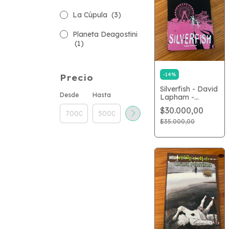
La Cúpula
(3)
Planeta Deagostini
(1)
-
14
%
Precio
Silverfish - David
Desde
Hasta
Lapham -
Planeta - USADO
$30.000,00
$35.000,00