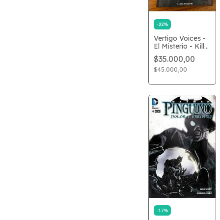
-
22
%
Vertigo Voices -
El Misterio - Kill
your boyfriend -
$35.000,00
USADO
$45.000,00
-
17
%