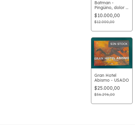
Batman -
Pingüino, dolor y
prejuicio -
$10.000,00
USADO
$12.000,00
SIN STOCK
Gran Hotel
Abismo - USADO
$25.000,00
$56.296,00