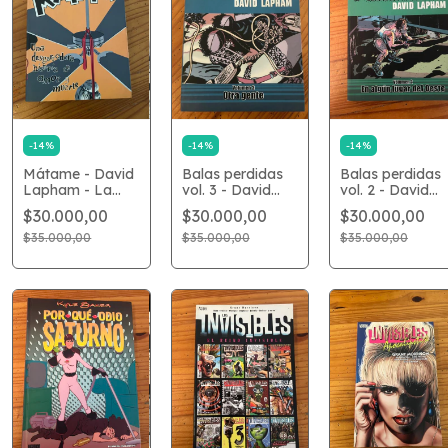
-
14
%
-
14
%
-
14
%
Mátame - David
Balas perdidas
Balas perdidas
Lapham - La
vol. 3 - David
vol. 2 - David
Cúpula - USADO
Lapham - La
Lapham - La
$30.000,00
$30.000,00
$30.000,00
Cúpula - USADO
Cúpula - USAD
$35.000,00
$35.000,00
$35.000,00