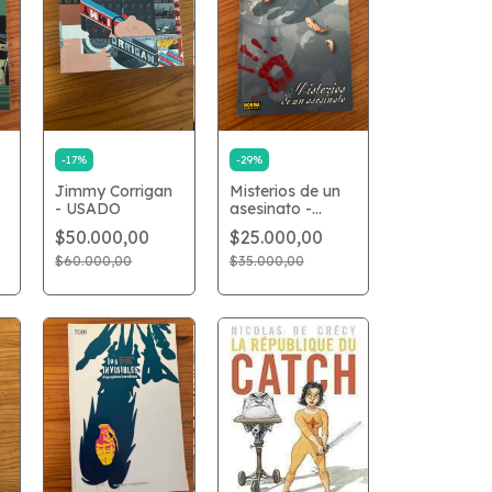
-
17
%
-
29
%
Jimmy Corrigan
Misterios de un
- USADO
asesinato -
USADO
$50.000,00
$25.000,00
O
$60.000,00
$35.000,00