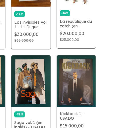
-
20
%
-
14
%
La republique du
l.
Los invisibles Vol.
catch (en
1 - 1 - Di que
francés)
quieres la
$20.000,00
$30.000,00
revolución -
$25.000,00
USADO
$35.000,00
Kickback 1 -
-
38
%
USADO
Saga vol. 1 (en
$15.000,00
inglés) - USADO