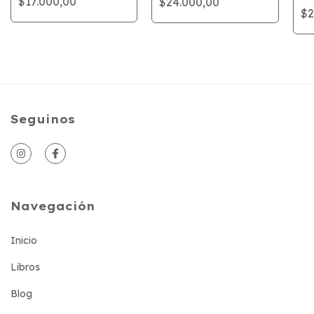
$17.000,00
$24.000,00
$2
Seguinos
Navegación
Inicio
Libros
Blog