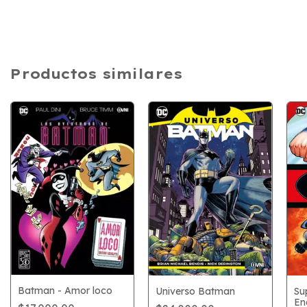
Productos similares
Batman - Amor loco
Universo Batman
Su
En