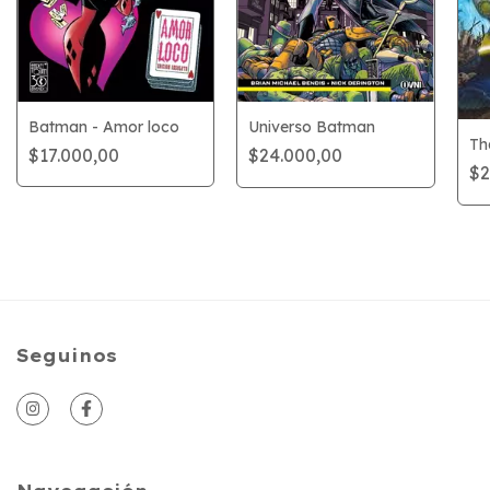
Batman - Amor loco
Universo Batman
Th
$17.000,00
$24.000,00
$2
Seguinos