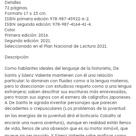
Detalles
72 páginas.
Formato 17 x 23 cm.
ISBN primera edición 978-987-45922-­6-­2.
ISBN segunda edición: 978-987-4164-41-4.
Color.
Primera edición: 2016.
Segunda edición: 2021.
Seleccionado en el Plan Nacional de Lectura 2021.
Descripción
Como hablantes ideales del lenguaje de la historieta, De
Santis y Sáenz Valiente mantienen con él una relación
particular: lo dominan con fluidez como a la lengua materna,
pero lo diseccionan con estudioso respeto como a una lengua
extranjera; saben descifrar sus escrituras más enrevesadas,
pero trazan sus signos con el esmero de calígrafos japoneses.
A De Santis le agrada inventar personajes que parecen
decadentes o crepusculares (Los problemas de la juventud
sin las energías de la juventud dirá el boticario Cobalto al
encarar una nueva aventura), aunque en realidad están llenos
de vida, llenos de una obsesión que es su motor inmóvil, que
mueve sin ser movido. Y Sáenz Valiente sabe graficar como