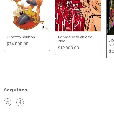
El patito Saubón
La vida está en otro
¿D
lado
$24.000,00
Vla
$19.000,00
Al
$2
Seguinos