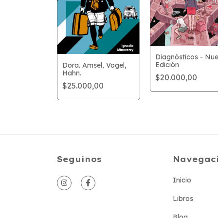
Diagnósticos - Nu
blues
Edición
Dora. Amsel, Vogel,
,00
Hahn.
$20.000,00
$25.000,00
Seguinos
Navegac
Inicio
Libros
Blog