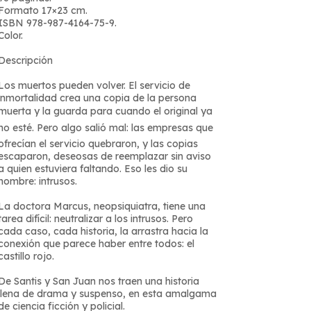
Formato 17×23 cm.
ISBN 978-987-4164-75-9.
Color.
Descripción
Los muertos pueden volver. El servicio de
inmortalidad crea una copia de la persona
muerta y la guarda para cuando el original ya
no esté. Pero algo salió mal: las empresas que
ofrecían el servicio quebraron, y las copias
escaparon, deseosas de reemplazar sin aviso
a quien estuviera faltando. Eso les dio su
nombre: intrusos.
La doctora Marcus, neopsiquiatra, tiene una
tarea difícil: neutralizar a los intrusos. Pero
cada caso, cada historia, la arrastra hacia la
conexión que parece haber entre todos: el
castillo rojo.
De Santis y San Juan nos traen una historia
llena de drama y suspenso, en esta amalgama
de ciencia ficción y policial.