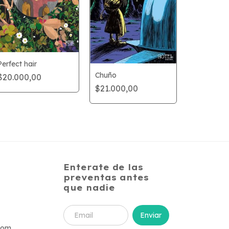
Perfect hair
Chuño
La Carrete
$20.000,00
$21.000,00
$31.000,
Enterate de las
preventas antes
que nadie
com