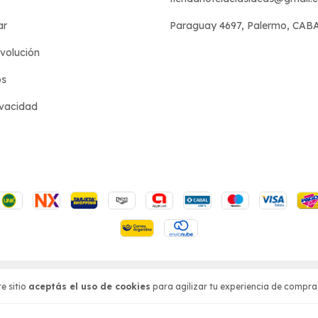
ar
Paraguay 4697, Palermo, CAB
evolución
os
ivacidad
s reservados.
sá acá.
/
Botón de arrepentimiento
e sitio
aceptás el uso de cookies
para agilizar tu experiencia de compra