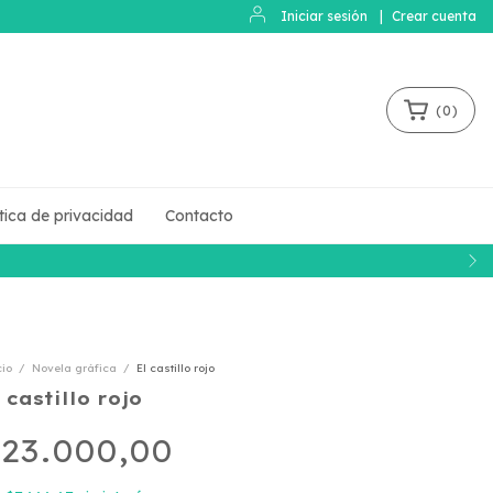
Iniciar sesión
|
Crear cuenta
(
0
)
ítica de privacidad
Contacto
cio
/
Novela gráfica
/
El castillo rojo
 castillo rojo
23.000,00