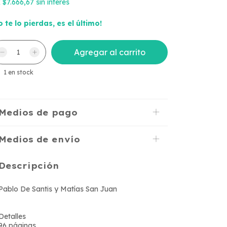
x
$7.666,67
sin interés
o te lo pierdas, es el último!
1
en stock
Medios de pago
Medios de envío
Descripción
Pablo De Santis y Matías San Juan
Detalles
96 páginas.