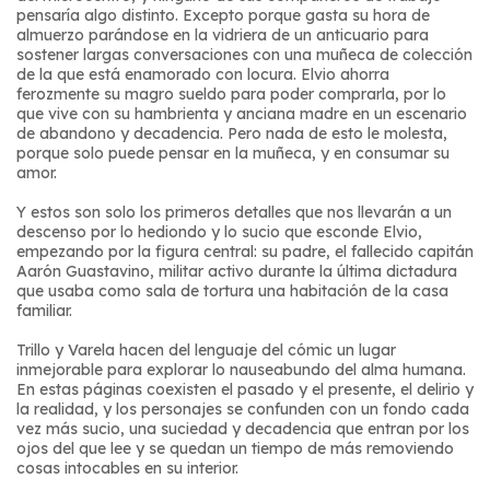
pensaría algo distinto. Excepto porque gasta su hora de
almuerzo parándose en la vidriera de un anticuario para
sostener largas conversaciones con una muñeca de colección
de la que está enamorado con locura. Elvio ahorra
ferozmente su magro sueldo para poder comprarla, por lo
que vive con su hambrienta y anciana madre en un escenario
de abandono y decadencia. Pero nada de esto le molesta,
porque solo puede pensar en la muñeca, y en consumar su
amor.
Y estos son solo los primeros detalles que nos llevarán a un
descenso por lo hediondo y lo sucio que esconde Elvio,
empezando por la figura central: su padre, el fallecido capitán
Aarón Guastavino, militar activo durante la última dictadura
que usaba como sala de tortura una habitación de la casa
familiar.
Trillo y Varela hacen del lenguaje del cómic un lugar
inmejorable para explorar lo nauseabundo del alma humana.
En estas páginas coexisten el pasado y el presente, el delirio y
la realidad, y los personajes se confunden con un fondo cada
vez más sucio, una suciedad y decadencia que entran por los
ojos del que lee y se quedan un tiempo de más removiendo
cosas intocables en su interior.