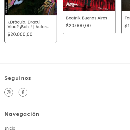
Beatnik Buenos Aires
Ta
¿Drácula, Dracul,
$20.000,00
$1
Vlad? ¡Bah...! | Autor:
Alberto Breccia
$20.000,00
Seguinos
Navegación
Inicio