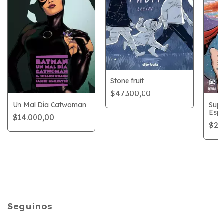
Stone fruit
$47.300,00
Un Mal Día Catwoman
Su
Es
$14.000,00
$2
Seguinos