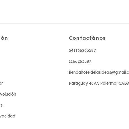
ión
Contactános
541166263587
1166263587
tiendahoteldelasideas@gmail.
ar
Paraguay 4697, Palermo, CAB
evolución
os
ivacidad