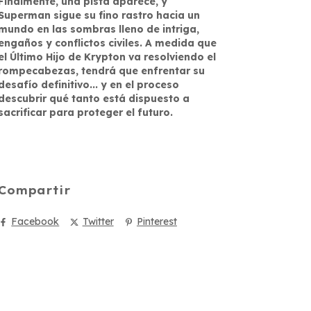
Finalmente, una pista aparece, y
Superman sigue su fino rastro hacia un
mundo en las sombras lleno de intriga,
engaños y conflictos civiles. A medida que
el Último Hijo de Krypton va resolviendo el
rompecabezas, tendrá que enfrentar su
desafío definitivo... y en el proceso
descubrir qué tanto está dispuesto a
sacrificar para proteger el futuro.
Compartir
Facebook
Twitter
Pinterest