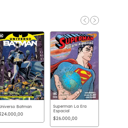
Superman La Era
Universo Batman
Amuleto 9:
Espacial
Navegant
$24.000,00
$26.000,00
$31.000,