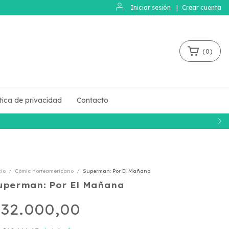
Iniciar sesión
|
Crear cuenta
(
0
)
ítica de privacidad
Contacto
cio
/
Cómic norteamericano
/
Superman: Por El Mañana
uperman: Por El Mañana
32.000,00