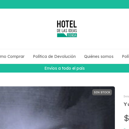
mo Comprar
Política de Devolución
Quiénes somos
Pol
Envíos a todo el país
SIN STOCK
Ini
Y
$