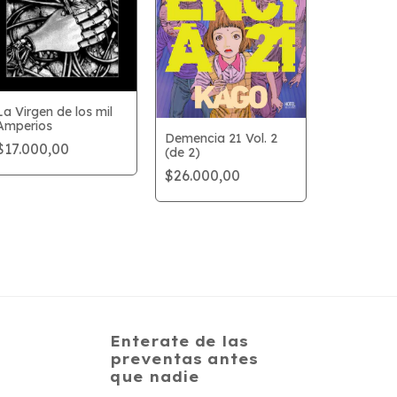
La Virgen de los mil
Amperios
Demencia 21 Vol. 2
$17.000,00
(de 2)
El hombre 
$26.000,00
$28.900,
Enterate de las
preventas antes
que nadie