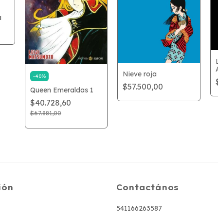
a
Nieve roja
-
40
%
$57.500,00
Queen Emeraldas 1
$40.728,60
$67.881,00
ión
Contactános
541166263587