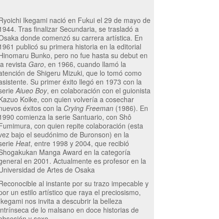
Ryoichi Ikegami nació en Fukui el 29 de mayo de
1944. Tras finalizar Secundaria, se trasladó a
Osaka donde comenzó su carrera artística. En
1961 publicó su primera historia en la editorial
Hinomaru Bunko, pero no fue hasta su debut en
la revista
Garo
, en 1966, cuando llamó la
atención de Shigeru Mizuki, que lo tomó como
asistente. Su primer éxito llegó en 1973 con la
serie
Aiueo Boy
, en colaboración con el guionista
Kazuo Koike, con quien volvería a cosechar
nuevos éxitos con la
Crying Freeman
(1986). En
1990 comienza la serie Santuario, con Shô
Fumimura, con quien repite colaboración (esta
vez bajo el seudónimo de Buronson) en la
serie
Heat
, entre 1998 y 2004, que recibió
Shogakukan Manga Award en la categoría
general en 2001. Actualmente es profesor en la
Universidad de Artes de Osaka
Reconocible al instante por su trazo impecable y
por un estilo artístico que raya el preciosismo,
Ikegami nos invita a descubrir la belleza
intrínseca de lo malsano en doce historias de
obsesión y sexo.