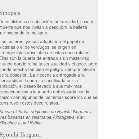
Sinopsis
Doce historias de obsesión, perversidad, sexo y
muerte que nos invitan a descubrir la belleza
intrínseca de lo malsano.
Las mujeres, ya sea adoptando el papel de
víctimas o el de verdugos, se erigen en
protagonistas absolutas de estos doce relatos.
Ellas son la puerta de entrada a un misterioso
mundo donde reina la sensualidad y el goce, pero
donde acecha también el peligro siempre latente
de la obsesión. La inocencia entregada a la
perversidad, la pureza sacrificada por la
ambición, el deseo llevado a sus máximas
consecuencias o la muerte entrelazada con la
pasión son algunos de los temas sobre los que se
construyen estos doce relatos.
Nueve historias originales de Ryoichi Ikegami y
tres basadas en relatos de Akutagawa, Kan
Kikuchi e Izumi Kyôka.
Ryoichi Ikegami