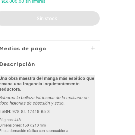
x
$16.000,00
sin interés
Medios de pago
Descripción
Una obra maestra del manga más estético que
emana una fragancia inquietantemente
seductora
.
Saborea la belleza intrínseca de lo malsano en
doce historias de obsesión y sexo.
ISBN: 978-84-17419-65-3
Páginas: 448
Dimensiones: 150 x 210 mm
Encuadernación rústica con sobrecubierta