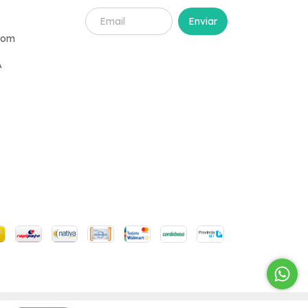
com
A