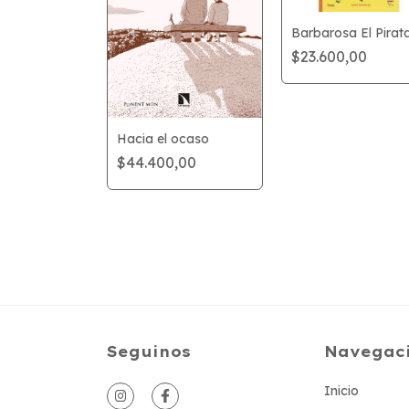
Barbarosa El Pirat
$23.600,00
 21 -
A con
o
Hacia el ocaso
,00
$44.400,00
0
Seguinos
Navegac
Inicio