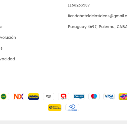
1166263587
tiendahoteldelasideas@gmail.
ar
Paraguay 4697, Palermo, CAB
evolución
os
ivacidad
s reservados.