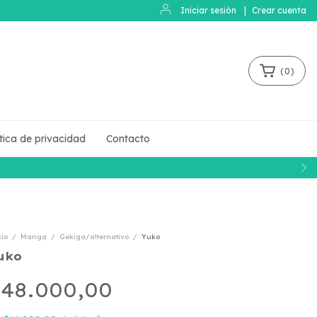
Iniciar sesión
|
Crear cuenta
(
0
)
ítica de privacidad
Contacto
cio
/
Manga
/
Gekiga/alternativo
/
Yuko
uko
48.000,00